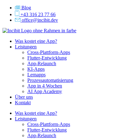
Zum
Blog
Inhalt
+43 316 23 77 66
springen
office@incibit.dev
Was kostet eine App?
Leistungen
Cross-Plattform-Apps
Flutter-Entwicklung
App-Relaunch
KI-Apps
Lernapps
Prozessautomatisierung
App in 4 Wochen
AI App Academy
Über uns
Kontakt
Was kostet eine App?
Leistungen
Cross-Plattform-Apps
Flutter-Entwicklung
App-Relaunch