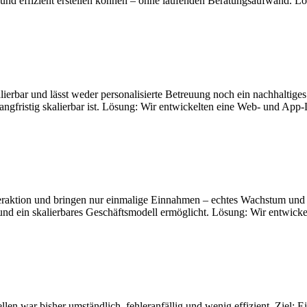
und effizient erstellen können – ohne laufenden Beratungsaufwand. Lö
kalierbar und lässt weder personalisierte Betreuung noch ein nachhaltige
gfristig skalierbar ist. Lösung: Wir entwickelten eine Web- und App-
teraktion und bringen nur einmalige Einnahmen – echtes Wachstum und 
det und ein skalierbares Geschäftsmodell ermöglicht. Lösung: Wir entwi
en war bisher umständlich, fehleranfällig und wenig effizient. Ziel: Ei