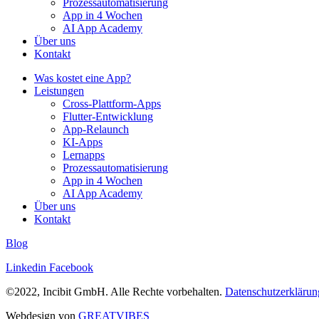
Prozessautomatisierung
App in 4 Wochen
AI App Academy
Über uns
Kontakt
Was kostet eine App?
Leistungen
Cross-Plattform-Apps
Flutter-Entwicklung
App-Relaunch
KI-Apps
Lernapps
Prozessautomatisierung
App in 4 Wochen
AI App Academy
Über uns
Kontakt
Blog
Linkedin
Facebook
©2022, Incibit GmbH. Alle Rechte vorbehalten.
Datenschutzerklärun
Webdesign von
GREATVIBES