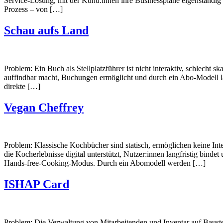
Service-Lösung, mit der Kund:innen ihre Businesspläne eigenständig 
Prozess – von […]
Schau aufs Land
Problem: Ein Buch als Stellplatzführer ist nicht interaktiv, schlecht s
auffindbar macht, Buchungen ermöglicht und durch ein Abo-Modell lan
direkte […]
Vegan Cheffrey
Problem: Klassische Kochbücher sind statisch, ermöglichen keine In
die Kocherlebnisse digital unterstützt, Nutzer:innen langfristig bin
Hands-free-Cooking-Modus. Durch ein Abomodell werden […]
ISHAP Card
Problem: Die Verwaltung von Mitarbeitenden und Inventar auf Baustell