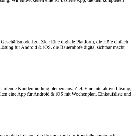
sung: Wir entwickelten eine KI-basierte App, die den kompletten
s Geschäftsmodell zu. Ziel: Eine digitale Plattform, die Höfe einfach
Lösung für Android & iOS, die Bauernhöfe digital sichtbar macht,
laufende Kundenbindung bleiben aus. Ziel: Eine interaktive Lösung,
ckelten eine App für Android & iOS mit Wochenplan, Einkaufsliste und
ne mobile Lösung, die Prozesse auf der Baustelle vereinfacht,