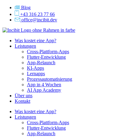
Zum
Blog
Inhalt
+43 316 23 77 66
springen
office@incibit.dev
Was kostet eine App?
Leistungen
Cross-Plattform-Apps
Flutter-Entwicklung
App-Relaunch
KI-Apps
Lernapps
Prozessautomatisierung
App in 4 Wochen
AI App Academy
Über uns
Kontakt
Was kostet eine App?
Leistungen
Cross-Plattform-Apps
Flutter-Entwicklung
App-Relaunch