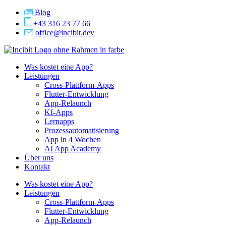
Zum
Blog
Inhalt
+43 316 23 77 66
springen
office@incibit.dev
Was kostet eine App?
Leistungen
Cross-Plattform-Apps
Flutter-Entwicklung
App-Relaunch
KI-Apps
Lernapps
Prozessautomatisierung
App in 4 Wochen
AI App Academy
Über uns
Kontakt
Was kostet eine App?
Leistungen
Cross-Plattform-Apps
Flutter-Entwicklung
App-Relaunch