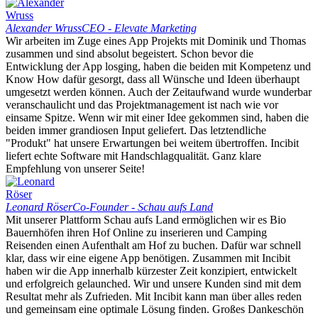
Alexander Wruss
CEO - Elevate Marketing
Wir arbeiten im Zuge eines App Projekts mit Dominik und Thomas
zusammen und sind absolut begeistert. Schon bevor die
Entwicklung der App losging, haben die beiden mit Kompetenz und
Know How dafür gesorgt, dass all Wünsche und Ideen überhaupt
umgesetzt werden können. Auch der Zeitaufwand wurde wunderbar
veranschaulicht und das Projektmanagement ist nach wie vor
einsame Spitze. Wenn wir mit einer Idee gekommen sind, haben die
beiden immer grandiosen Input geliefert. Das letztendliche
"Produkt" hat unsere Erwartungen bei weitem übertroffen. Incibit
liefert echte Software mit Handschlagqualität. Ganz klare
Empfehlung von unserer Seite!
Leonard Röser
Co-Founder - Schau aufs Land
Mit unserer Plattform Schau aufs Land ermöglichen wir es Bio
Bauernhöfen ihren Hof Online zu inserieren und Camping
Reisenden einen Aufenthalt am Hof zu buchen. Dafür war schnell
klar, dass wir eine eigene App benötigen. Zusammen mit Incibit
haben wir die App innerhalb kürzester Zeit konzipiert, entwickelt
und erfolgreich gelaunched. Wir und unsere Kunden sind mit dem
Resultat mehr als Zufrieden. Mit Incibit kann man über alles reden
und gemeinsam eine optimale Lösung finden. Großes Dankeschön