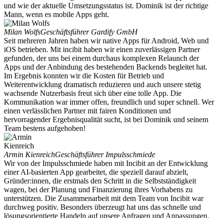
und wie der aktuelle Umsetzungsstatus ist. Dominik ist der richtige
Mann, wenn es mobile Apps geht.
Milan Wolfs
Geschäftsführer Gardify GmbH
Seit mehreren Jahren haben wir native Apps für Android, Web und
iOS betrieben. Mit incibit haben wir einen zuverlässigen Partner
gefunden, der uns bei einem durchaus komplexen Relaunch der
Apps und der Anbindung des bestehenden Backends begleitet hat.
Im Ergebnis konnten wir die Kosten für Betrieb und
Weiterentwicklung dramatisch reduzieren und auch unsere stetig
wachsende Nutzerbasis freut sich über eine tolle App. Die
Kommunikation war immer offen, freundlich und super schnell. Wer
einen verlässlichen Partner mit fairen Konditionen und
hervorragender Ergebnisqualität sucht, ist bei Dominik und seinem
Team bestens aufgehoben!
Armin Kienreich
Geschäftsführer Impulsschmiede
Wir von der Impulsschmiede haben mit Incibit an der Entwicklung
einer AI-basierten App gearbeitet, die speziell darauf abzielt,
Gründer:innen, die erstmals den Schritt in die Selbstständigkeit
wagen, bei der Planung und Finanzierung ihres Vorhabens zu
unterstützen. Die Zusammenarbeit mit dem Team von Incibit war
durchweg positiv. Besonders überzeugt hat uns das schnelle und
lösungsorientierte Handeln auf unsere Anfragen und Anpassungen.