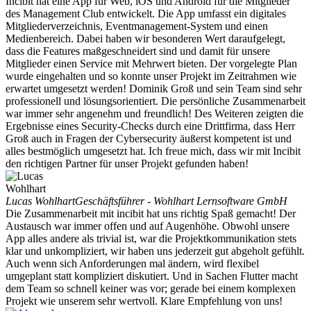
Incibit hat eine App für Web, iOS und Android für die Mitglieder
des Management Club entwickelt. Die App umfasst ein digitales
Mitgliederverzeichnis, Eventmanagement-System und einen
Medienbereich. Dabei haben wir besonderen Wert daraufgelegt,
dass die Features maßgeschneidert sind und damit für unsere
Mitglieder einen Service mit Mehrwert bieten. Der vorgelegte Plan
wurde eingehalten und so konnte unser Projekt im Zeitrahmen wie
erwartet umgesetzt werden! Dominik Groß und sein Team sind sehr
professionell und lösungsorientiert. Die persönliche Zusammenarbeit
war immer sehr angenehm und freundlich! Des Weiteren zeigten die
Ergebnisse eines Security-Checks durch eine Drittfirma, dass Herr
Groß auch in Fragen der Cybersecurity äußerst kompetent ist und
alles bestmöglich umgesetzt hat. Ich freue mich, dass wir mit Incibit
den richtigen Partner für unser Projekt gefunden haben!
Lucas Wohlhart
Geschäftsführer - Wohlhart Lernsoftware GmbH
Die Zusammenarbeit mit incibit hat uns richtig Spaß gemacht! Der
Austausch war immer offen und auf Augenhöhe. Obwohl unsere
App alles andere als trivial ist, war die Projektkommunikation stets
klar und unkompliziert, wir haben uns jederzeit gut abgeholt gefühlt.
Auch wenn sich Anforderungen mal ändern, wird flexibel
umgeplant statt kompliziert diskutiert. Und in Sachen Flutter macht
dem Team so schnell keiner was vor; gerade bei einem komplexen
Projekt wie unserem sehr wertvoll. Klare Empfehlung von uns!