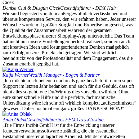
Denisa Ciul & Düzgün Cicek
Geschäftsführer - DDX Hair
Wir sind begeistert von dem außergewöhnlich verlässlichen und
überaus kompetenten Service, den wir erfahren haben. Jeder unserer
Wünsche wurde mit größter Sorgfalt und Expertise umgesetzt, was
die Qualität der Zusammenarbeit während der gesamten
Entwicklungsphase unserer Shopping-App unterstreicht. Das Team
hat nicht nur unsere Vorstellungen perfekt realisiert, sondern auch
mit kreativen Ideen und lösungsorientiertem Denken maßgeblich
zum Erfolg unseres Projekts beigetragen. Wir sind wirklich
beeindruckt von der Professionalität und dem Engagement, das die
Zusammenarbeit geprägt hat.
Katja Werner
Wealth Manager - Bogen & Partner
„Ich möchte mich bei euch nochmals ganz herzlich für euren super
Support im letzten Jahr bedanken und auch für die Geduld, dass oft
nicht alles so geht, wie Du/Wir uns dies vorstellen würden. Ohne
eure super schnelle Hilfe und die perfekte, fachmännische
Unterstützung wäre ich sehr oft wirklich komplett „aufgeschmissen“
gewesen. Daher nochmal ein ganz großes DANKESCHÖN!“
Anita Oblak
Geschäftsführerin - EFM Graz-Gösting
„Die Firma Incibit GmbH ist für die Entwicklung unserer
Kundenverwaltungssoftware zuständig, die ein essentieller
Bestandteil unserer alltäglichen Arbeit ist. Mit der entwickelten