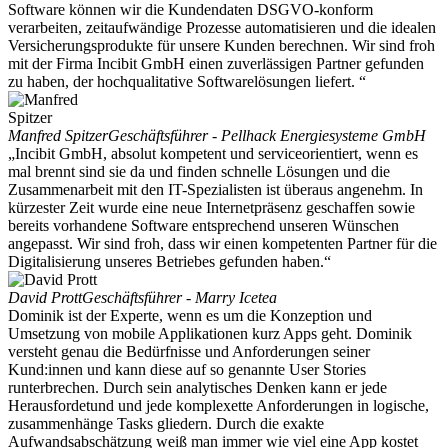
Software können wir die Kundendaten DSGVO-konform
verarbeiten, zeitaufwändige Prozesse automatisieren und die idealen
Versicherungsprodukte für unsere Kunden berechnen. Wir sind froh
mit der Firma Incibit GmbH einen zuverlässigen Partner gefunden
zu haben, der hochqualitative Softwarelösungen liefert. “
Manfred Spitzer
Geschäftsführer - Pellhack Energiesysteme GmbH
„Incibit GmbH, absolut kompetent und serviceorientiert, wenn es
mal brennt sind sie da und finden schnelle Lösungen und die
Zusammenarbeit mit den IT-Spezialisten ist überaus angenehm. In
kürzester Zeit wurde eine neue Internetpräsenz geschaffen sowie
bereits vorhandene Software entsprechend unseren Wünschen
angepasst. Wir sind froh, dass wir einen kompetenten Partner für die
Digitalisierung unseres Betriebes gefunden haben.“
David Prott
Geschäftsführer - Marry Icetea
Dominik ist der Experte, wenn es um die Konzeption und
Umsetzung von mobile Applikationen kurz Apps geht. Dominik
versteht genau die Bedürfnisse und Anforderungen seiner
Kund:innen und kann diese auf so genannte User Stories
runterbrechen. Durch sein analytisches Denken kann er jede
Herausfordetund und jede komplexette Anforderungen in logische,
zusammenhänge Tasks gliedern. Durch die exakte
Aufwandsabschätzung weiß man immer wie viel eine App kostet